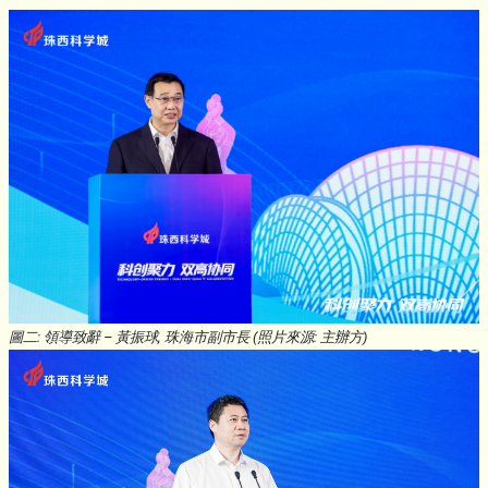
圖二: 領導致辭 – 黃振球, 珠海市副市長 (照片來源: 主辦方)