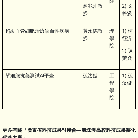
院
詹兆沖教
2) 文
授
梓浚
超級血管細胞治療缺血性疾病
黃永德教
理
1) 柯
授
學
征沂
院
2) 陳
楚焱
單細胞抗藥測試AI平臺
孫汶鍵
工
1) 孫
程
汶鍵
學
院
更多有關「廣東省科技成果對接會—港珠澳高校科技成果轉化
促進大賽」