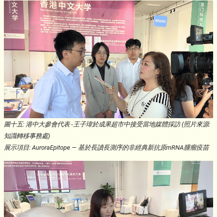
圖十五: 港中大參會代表 -王子瑋於成果超市中接受當地媒體採訪 (照片來源:
知識轉移事務處)
展示項目: AuroraEpitope — 基於長讀長測序的非經典新抗原mRNA腫瘤疫苗