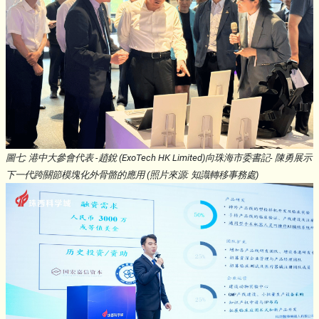
圖七: 港中大參會代表 -趙銳 (ExoTech HK Limited)向珠海市委書記- 陳勇展示
下一代跨關節模塊化外骨骼的應用 (照片來源: 知識轉移事務處)