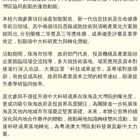
灣區協同創新的蓬勃動能。
本校六個參賽項目涵蓋智能製造、新一代信息技術及生命健康
等前沿領域。其中兩個項目憑藉成熟技術與清晰產業化方案脫
穎而出, 分別榮獲二等獎及三等獎殊榮，成果備受評審及業界
肯定，彰顯港中大科研實力與轉化潛能。
活動期間，珠海市領導、政府部門代表、投資機構及產業龍頭
企業親臨現場交流指導，多方就技術落地、場景應用及資本對
接進行深入洽談。大賽設置「科技成果超市」及專場對接環
節，有效促成高校、政府與產業資本之間的精準連結，顯著提
升產學研協同效率。
是次參與不僅提升港中大科研成果在珠海及大灣區的曝光度，
更成功吸引珠海政府及投資界高度關注，為團隊進一步拓展珠
海及其他內地城市市場奠定堅實基礎。未來，本辦公室將持續
深化與內地合作夥伴的聯動，推動兩地知識轉移雙向流動，加
速科研成果落地轉化，為粵港澳大灣區創科發展貢獻中大力
量。