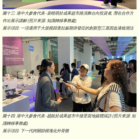
圖十三: 港中大參會代表 -裴曉萌於成果超市路演舞台向投資者, 潛在合作方
作出展示講解 (照片來源: 知識轉移事務處)
展示項目: 一項適用于大規模篩查妊娠期併發症的創新型三基因血液檢測法
圖十四: 港中大參會代表 -趙銳於成果超市中接受當地媒體採訪 (照片來源: 知
識轉移事務處)
展示項目: 下一代跨關節模塊化外骨骼