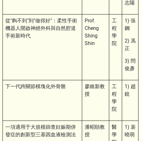
志陽
從"夠不到"到"做得好"：柔性手術
Prof.
工
1) 張
機器人開啟神經外科與自然腔道
Cheng
程
鋼
手術新時代
Shing
學
2) 馮
Shin
院
正
3) 閆
俊彥
下一代跨關節模塊化外骨骼
廖維新教
工
1) 趙
授
程
銳
學
院
一項適用于大規模篩查妊娠期併
潘昭頤教
醫
1) 裴
發症的創新型三基因血液檢測法
授
學
曉萌