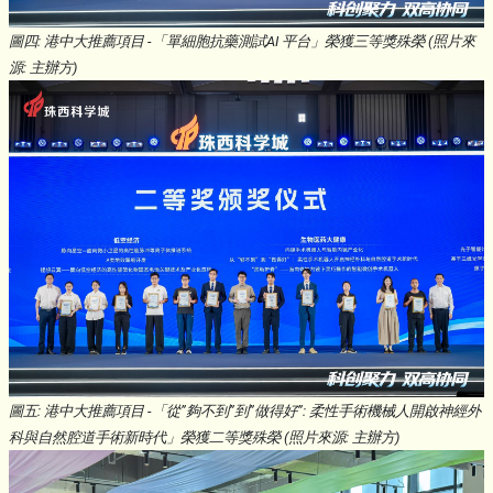
圖四: 港中大推薦項目 -「單細胞抗藥測試AI 平台」榮獲三等獎殊榮 (照片來
源: 主辦方)
圖五: 港中大推薦項目 -「從”夠不到”到”做得好”: 柔性手術機械人開啟神經外
科與自然腔道手術新時代」榮獲二等獎殊榮 (照片來源: 主辦方)