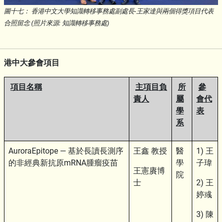
圖十七： 香港中文大學知識轉移事務處副處長-王家達與兩個得獎項目代表
合照留念 (照片來源: 知識轉移事務處)
港中大參會項目
項目名稱
主項目負
所
參
責人
屬
會代
學
表
系
AuroraEpitope — 基於長讀長測序
王鑫 教授
醫
1) 王
的非經典新抗原mRNA腫瘤疫苗
學
子瑋
王憲賡博
院
士
2) 王
婷彧
3) 陳