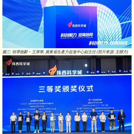
圖三: 領導致辭 – 王厚華, 廣東省生產力促進中心副主任 (照片來源: 主辦方)