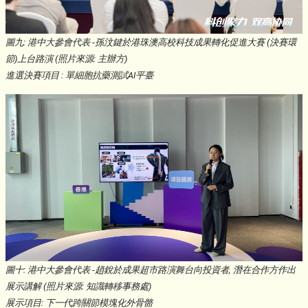
圖九: 港中大參會代表 -孫汶鍵於港珠澳高校科技成果轉化促進大賽 (決賽環
節)上台路演 (照片來源: 主辦方)
進選決賽項目 : 單細胞抗藥測試AI平臺
圖十: 港中大參會代表 -趙銳於成果超市路演舞台向投資者, 潛在合作方作出
展示講解 (照片來源: 知識轉移事務處)
展示項目: 下一代跨關節模塊化外骨骼