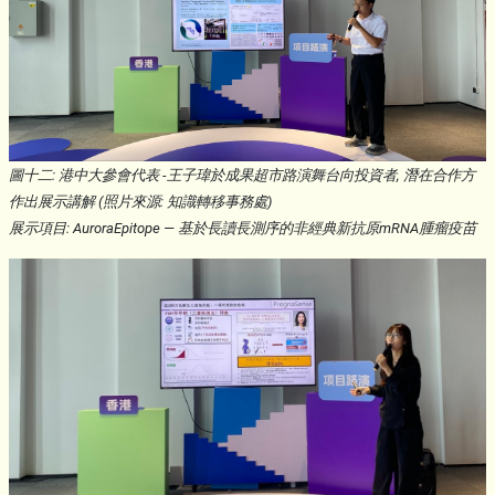
圖十二: 港中大參會代表 -王子瑋於成果超市路演舞台向投資者, 潛在合作方
作出展示講解 (照片來源: 知識轉移事務處)
展示項目: AuroraEpitope — 基於長讀長測序的非經典新抗原mRNA腫瘤疫苗