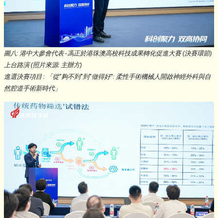
圖八: 港中大參會代表 -馮正於港珠澳高校科技成果轉化促進大賽 (決賽環節)
上台路演 (照片來源: 主辦方)
進選決賽項目 : 「從”夠不到”到”做得好”: 柔性手術機械人開啟神經外科與自
然腔道手術新時代」