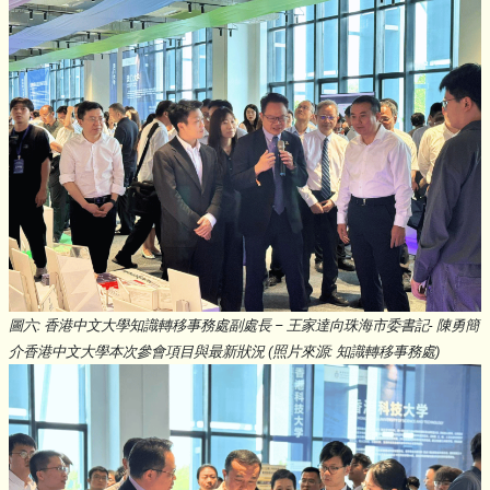
圖六: 香港中文大學知識轉移事務處副處長 – 王家達向珠海市委書記- 陳勇簡
介香港中文大學本次參會項目與最新狀況 (照片來源: 知識轉移事務處)