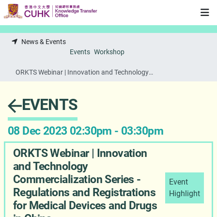
Skip to main content
News & Events
Events
Workshop
ORKTS Webinar | Innovation and Technology
Commercialization Series - Regulations and Registrations for
Medical Devices and Drugs in China
EVENTS
08 Dec 2023 02:30pm - 03:30pm
ORKTS Webinar | Innovation
and Technology
Commercialization Series -
Event
Regulations and Registrations
Highlight
for Medical Devices and Drugs