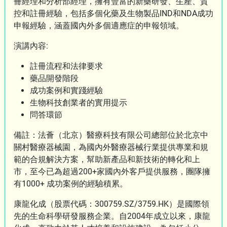
冊經理和分析部經理，擁有豐富的新藥研發、生產、質
控和註冊經驗，包括多個化藥及生物製品IND和NDA成功
申報經驗，涵蓋國內外多個適應症的申報領域。
演講內容:
註冊流程和法律要求
藥品開發階段
成功案例和實踐經驗
生物科技創業者的實用提示
問答環節
備註：法薈（北京）醫療科技有限公司總部位於北京中
關村醫療器械園，為國內外醫療器械行業提供專業和規
範的合規解決方案，幫助新產品和新技術的轉化和上
市，至今已為超過200+家國內外客戶提供服務，團隊擁
有1000+ 成功案例的經驗積累。
康龍化成（股票代碼：300759.SZ/3759.HK）是國際領
先的生命科學研發服務企業。自2004年成立以來，康龍