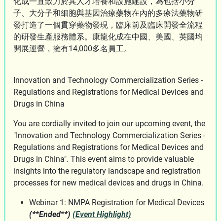
化成一直致力於其人才培養和設施建設，為包括小分
子、大分子和細胞與基因治療藥物在內的多療法藥物研
發打造了一個貫穿藥物發現，臨床前及臨床開發全流程
的研發生產服務體系。康龍化成在中國、美國、英國均
開展運營，擁有14,000多名員工。
Innovation and Technology Commercialization Series -
Regulations and Registrations for Medical Devices and
Drugs in China
You are cordially invited to join our upcoming event, the
"Innovation and Technology Commercialization Series -
Regulations and Registrations for Medical Devices and
Drugs in China". This event aims to provide valuable
insights into the regulatory landscape and registration
processes for new medical devices and drugs in China.
Webinar 1: NMPA Registration for Medical Devices
(**Ended**)
(Event Highlight)